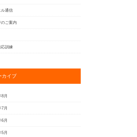
エル通信
でのご案内
適応訓練
ーカイブ
年8月
年7月
年6月
年5月