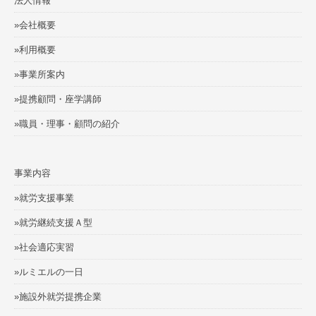
法人情報
»会社概要
»利用概要
»事業所案内
»提携顧問・座学講師
»職員・理事・顧問の紹介
事業内容
»就労支援事業
»就労継続支援Ａ型
»社会適応実習
»ルミエルの一日
»施設外就労提携企業