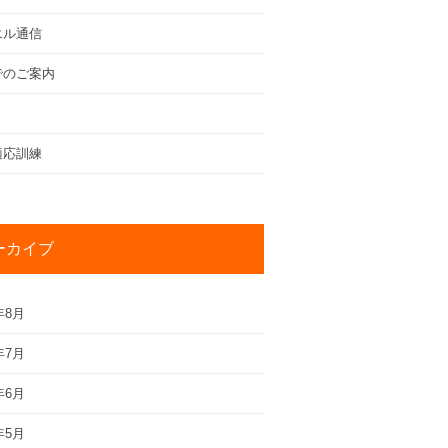
エル通信
でのご案内
適応訓練
ーカイブ
年8月
年7月
年6月
年5月