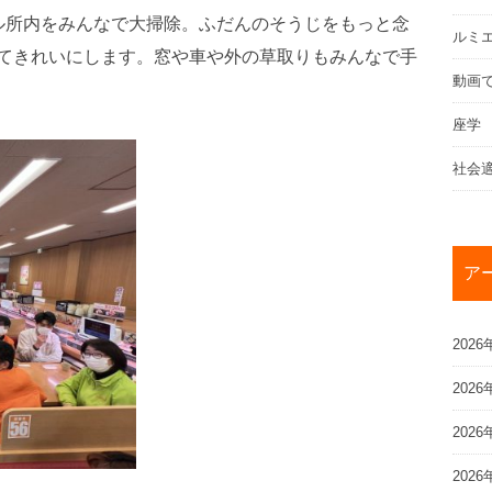
ル所内をみんなで大掃除。ふだんのそうじをもっと念
ルミ
てきれいにします。窓や車や外の草取りもみんなで手
動画
座学
社会
ア
2026
2026
2026
2026