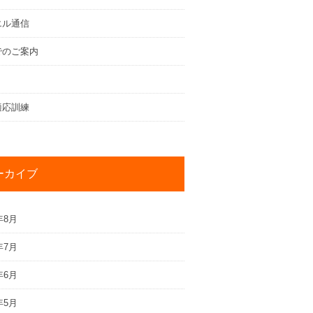
エル通信
でのご案内
適応訓練
ーカイブ
年8月
年7月
年6月
年5月