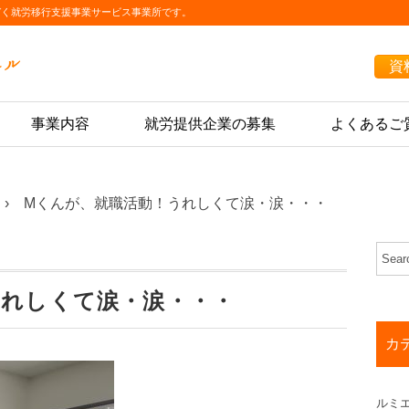
づく就労移行支援事業サービス事業所です。
資
事業内容
就労提供企業の募集
よくあるご
Mくんが、就職活動！うれしくて涙・涙・・・
うれしくて涙・涙・・・
カ
ルミ