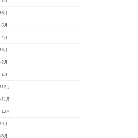
年7月
年6月
年5月
年4月
年3月
年2月
年1月
年12月
年11月
年10月
年9月
年8月