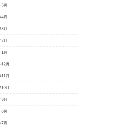
年5月
年4月
年3月
年2月
年1月
年12月
年11月
年10月
年9月
年8月
年7月