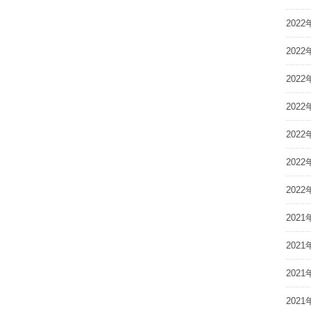
2022
2022
2022
2022
2022
2022
2022
2021
2021
2021
2021