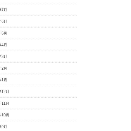
年7月
年6月
年5月
年4月
年3月
年2月
年1月
年12月
年11月
年10月
年9月