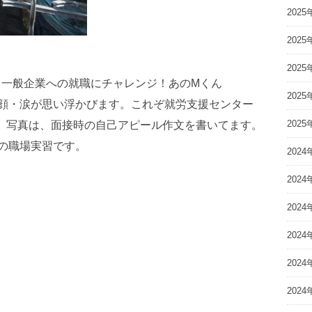
2025
2025
2025
、一般企業への就職にチャレンジ！あのMくん
2025
顔・涙が思い浮かびます。これぞ就労支援センター
2025
 写真は、面接時の自己アピール作文を書いてます。
の職場実習です。
ルミエル ルミエル 野洲市ルミエル
2024
ルミエルルミエル野洲ルミエル野洲ルミエル就労支援
2024
2024
2024
2024
2024